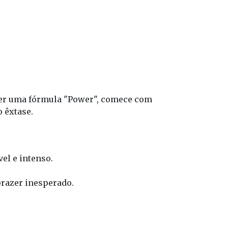
.
 ser uma fórmula "Power", comece com 
o êxtase.
el e intenso.
razer inesperado.