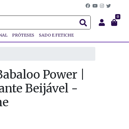
0
NAL
PRÓTESES
SADO E FETICHE
Babaloo Power |
ante Beijável -
me