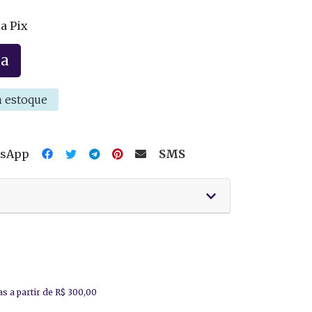
a Pix
la
 estoque
tsApp
SMS