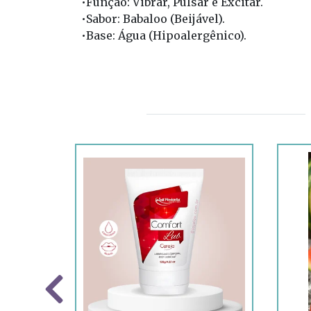
•
Função:
 Vibrar, Pulsar e Excitar.
•
Sabor:
 Babaloo (Beijável).
•
Base:
 Água (Hipoalergênico).