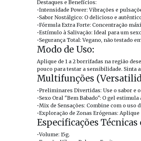
Destaques e Benefícios:
•
Intensidade Power:
 Vibrações e pulsaç
•
Sabor Nostálgico:
 O delicioso e autênti
•
Fórmula Extra Forte:
 Concentração máxi
•
Estímulo à Salivação:
 Ideal para um sexo
•
Segurança Total:
 Vegano, não testado e
Modo de Uso:
Aplique de 1 a 2 borrifadas na região de
pouco para testar a sensibilidade. Sinta
Multifunções (Versatilid
•
Preliminares Divertidas:
 Use o sabor e 
•
Sexo Oral "Bem Babado":
 O gel estimula
•
Mix de Sensações:
 Combine com o uso de
•
Exploração de Zonas Erógenas:
 Aplique
Especificações Técnicas
•
Volume:
 15g.