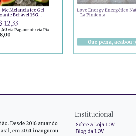
-Me Melancia Ice Gel
Love Energy Energético Nat
izante Beijável 15G
- La Pimienta
oke-Me
$ 12,33
3,60
via Pagamento via Pix
8,00
Institucional
gião. Desde 2016 atuando
Sobre a Loja LOV
rasil, em 2021 inaugurou
Blog da LOV