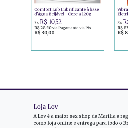
Comfort Lub Lubrificante à base
Vibra
d'água Beijável - Cereja 120g
Eletr
Prov
R$ 10,52
R
3x
8x
R$ 28,50
R$ 8
via Pagamento via Pix
R$ 30,00
R$ 8
Loja Lov
A Lov é a maior sex shop de Marília e re
como loja online e entrega para todo o B