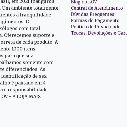
rasil, em 2021 inaugurou
Blog da LOV
r. Um ambiente totalmente
Central de Atendimento
Dúvidas Frequentes
ientes a tranquilidade
Formas de Pagamento
ngimentos. O
Política de Privacidade
exólogos com total
Trocas, Devoluções e Gar
oa. Oferecemos suporte e
correta de cada produto. A
nte 1000 itens
s para que sua
rabalhamos somente com
e diferenciados. As
identificação de sex
alho é pautado em 4
ia e responsabilidade.
 LOV - A LOJA MAIS