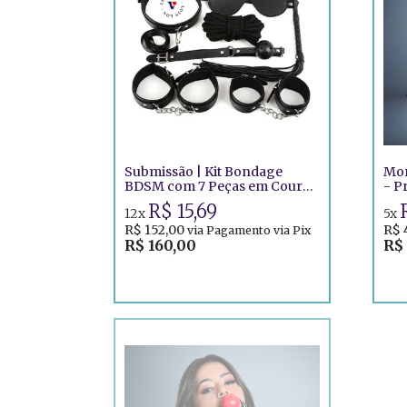
Submissão | Kit Bondage
Mor
BDSM com 7 Peças em Couro
- P
e Pelúcia
R$ 15,69
12x
5x
R$ 152,00
R$ 
via Pagamento via Pix
R$ 160,00
R$