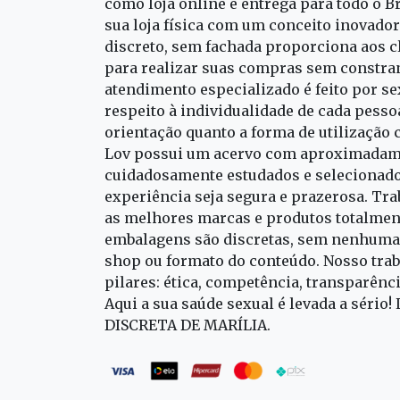
como loja online e entrega para todo o B
sua loja física com um conceito inovado
discreto, sem fachada proporciona aos cl
para realizar suas compras sem constra
atendimento especializado é feito por s
respeito à individualidade de cada pess
orientação quanto a forma de utilização 
Lov possui um acervo com aproximadame
cuidadosamente estudados e selecionado
experiência seja segura e prazerosa. T
as melhores marcas e produtos totalment
embalagens são discretas, sem nenhuma 
shop ou formato do conteúdo. Nosso trab
pilares: ética, competência, transparênc
Aqui a sua saúde sexual é levada a sério!
DISCRETA DE MARÍLIA.