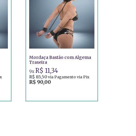
Mordaça Bastão com Algema
Traseira
R$ 11,34
9x
R$ 85,50
x
via Pagamento via Pix
R$ 90,00