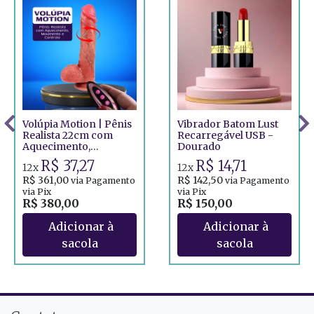
Volúpia Motion | Pênis
Vibrador Batom Lust
Realista 22cm com
Recarregável USB -
Aquecimento,
Dourado
Movimento e Controle
R$ 37,27
R$ 14,71
12x
12x
R$ 361,00
R$ 142,50
via Pagamento
via Pagamento
via Pix
via Pix
R$ 380,00
R$ 150,00