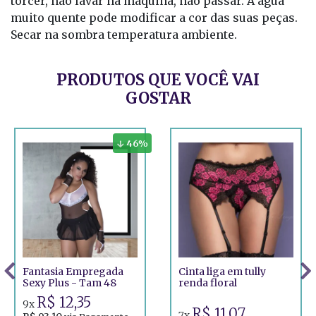
torcer, não lavar na máquina, não passar. A água
muito quente pode modificar a cor das suas peças.
Secar na sombra temperatura ambiente.
PRODUTOS QUE VOCÊ VAI
GOSTAR
46
%
Fantasia Empregada
Cinta liga em tully
Sexy Plus - Tam 48
renda floral
R$ 12,35
9x
R$ 11,07
7x