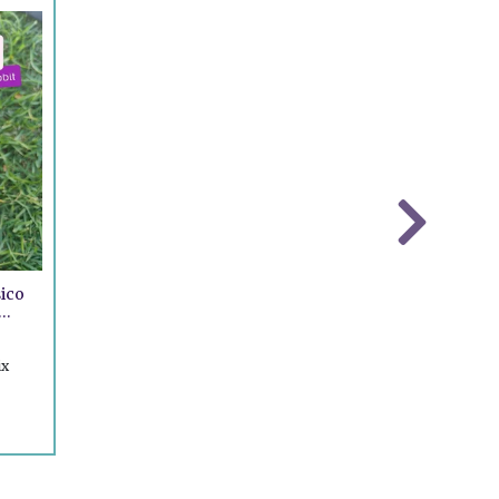
sico
ix