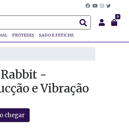
0
NAL
PRÓTESES
SADO E FETICHE
 Rabbit -
ucção e Vibração
o chegar