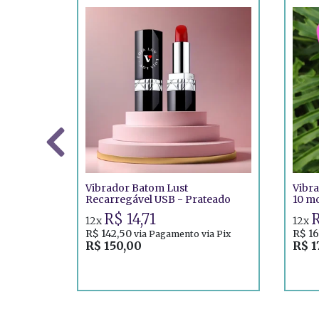
Vibrador Batom Lust
Vibr
Recarregável USB - Prateado
10 mo
R$ 14,71
R
12x
12x
R$ 142,50
R$ 16
via Pagamento via Pix
R$ 150,00
R$ 1