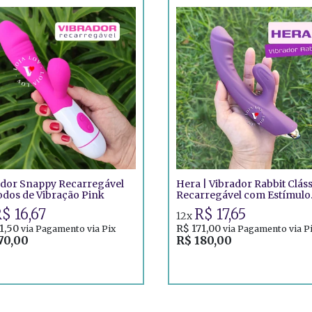
ador Snappy Recarregável
Hera | Vibrador Rabbit Clás
dos de Vibração Pink
Recarregável com Estímulo
Duplo
$ 16,67
R$ 17,65
12x
1,50
R$ 171,00
via Pagamento via Pix
via Pagamento via P
70,00
R$ 180,00