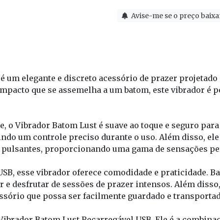
Avise-me se o preço baixa
é um elegante e discreto acessório de prazer projetad
ompacto que se assemelha a um batom, este vibrador é p
e, o Vibrador Batom Lust é suave ao toque e seguro par
ndo um controle preciso durante o uso. Além disso, ele
 e pulsantes, proporcionando uma gama de sensações pe
SB, esse vibrador oferece comodidade e praticidade. Bas
r e desfrutar de sessões de prazer intensos. Além disso,
sório que possa ser facilmente guardado e transportad
brador Batom Lust Recarregável USB. Ele é a combinação