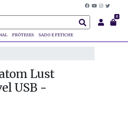
0
NAL
PRÓTESES
SADO E FETICHE
Batom Lust
el USB -