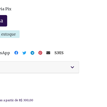
ia Pix
la
 estoque
tsApp
SMS