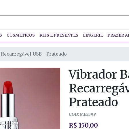
S
COSMÉTICOS
KITS E PRESENTES
LINGERIE
PRAZER A
 Recarregável USB - Prateado
Vibrador 
Recarregáv
Prateado
COD: ME239P
R$ 150,00