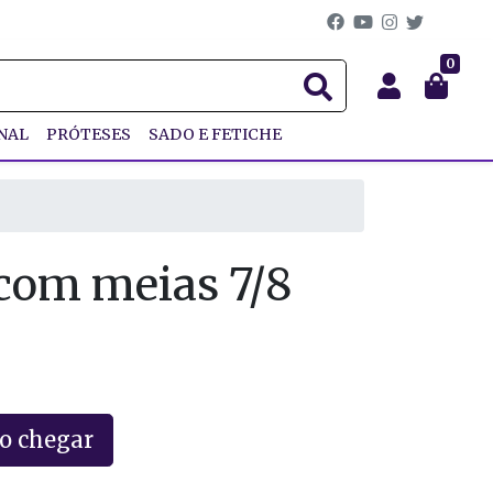
0
NAL
PRÓTESES
SADO E FETICHE
 com meias 7/8
o chegar