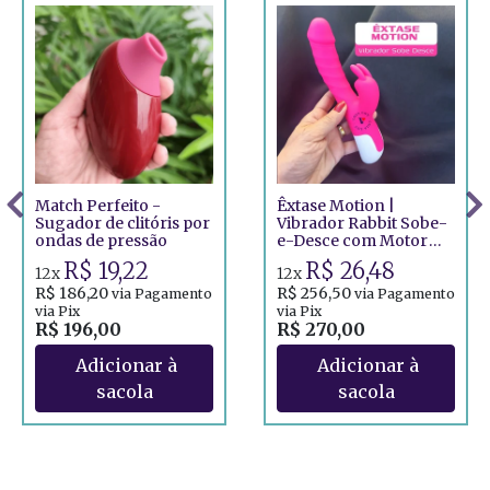
Match Perfeito -
Êxtase Motion |
Sugador de clitóris por
Vibrador Rabbit Sobe-
ondas de pressão
e-Desce com Motor
Duplo
R$ 19,22
R$ 26,48
12x
12x
R$ 186,20
R$ 256,50
via Pagamento
via Pagamento
via Pix
via Pix
R$ 196,00
R$ 270,00