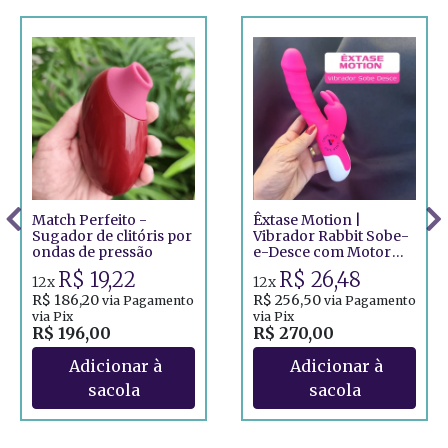
Match Perfeito -
Êxtase Motion |
Sugador de clitóris por
Vibrador Rabbit Sobe-
ondas de pressão
e-Desce com Motor
Duplo
R$ 19,22
R$ 26,48
12x
12x
R$ 186,20
R$ 256,50
via Pagamento
via Pagamento
via Pix
via Pix
R$ 196,00
R$ 270,00