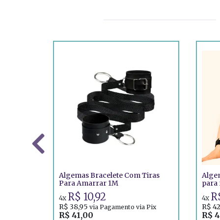
Algemas Bracelete Com Tiras
Alge
Para Amarrar 1M
para 
torn
R$ 10,92
R$
4x
4x
R$ 38,95
R$ 42
via Pagamento via Pix
R$ 41,00
R$ 4