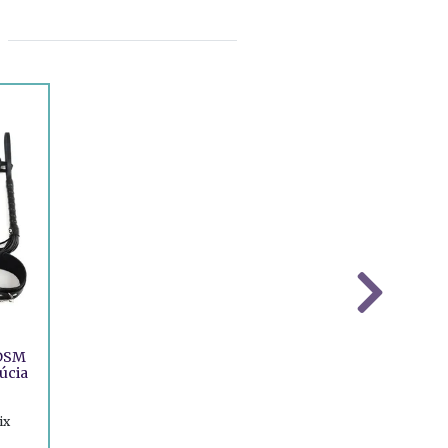
BDSM
úcia
ix