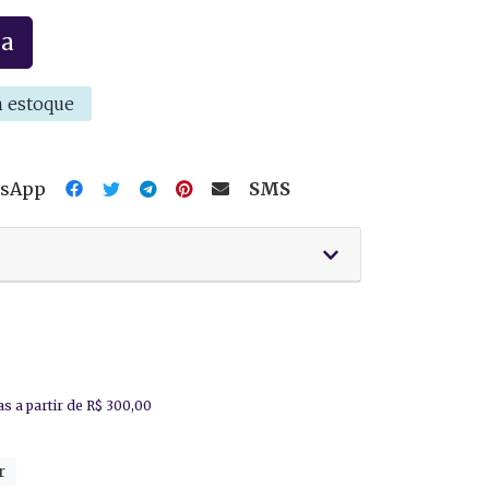
la
 estoque
tsApp
SMS
r