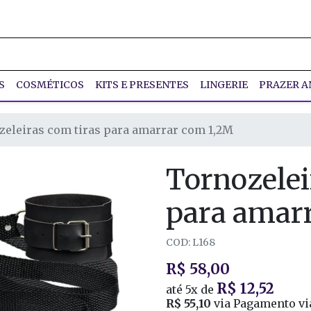
S
COSMÉTICOS
KITS E PRESENTES
LINGERIE
PRAZER A
zeleiras com tiras para amarrar com 1,2M
Tornozelei
para amar
COD: L168
R$ 58,00
R$ 12,52
até
5x
de
R$ 55,10
via Pagamento vi