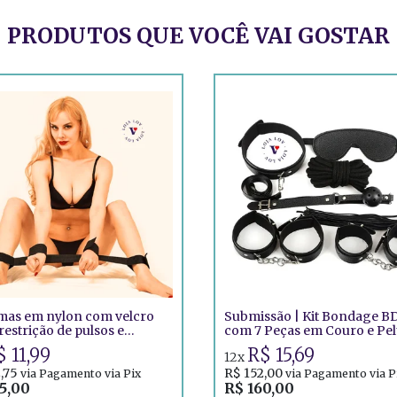
PRODUTOS QUE VOCÊ VAI GOSTAR
mas em nylon com velcro
Submissão | Kit Bondage 
restrição de pulsos e
com 7 Peças em Couro e Pel
ozelos
 11,99
R$ 15,69
12x
,75
R$ 152,00
via Pagamento via Pix
via Pagamento via P
5,00
R$ 160,00