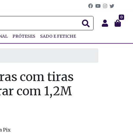
0
NAL
PRÓTESES
SADO E FETICHE
ras com tiras
rar com 1,2M
a Pix