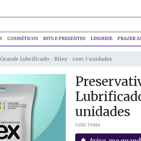
S
COSMÉTICOS
KITS E PRESENTES
LINGERIE
PRAZER A
 Grande Lubrificado - Rilex - com 3 unidades
Preservati
Lubrificad
unidades
COD: 75034
Avise-me quand