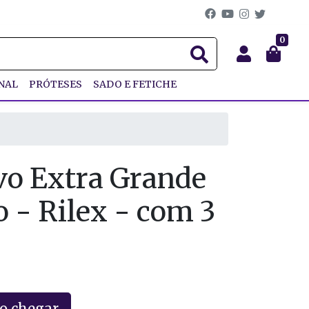
0
NAL
PRÓTESES
SADO E FETICHE
vo Extra Grande
o - Rilex - com 3
o chegar