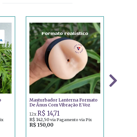
Masturbad
o
Masturbador Lanterna Formato
R$ 55,00
De Ânus Com Vibração E Voz
R$ 14,71
12x
R$ 142,50
ix
via Pagamento via Pix
R$ 150,00