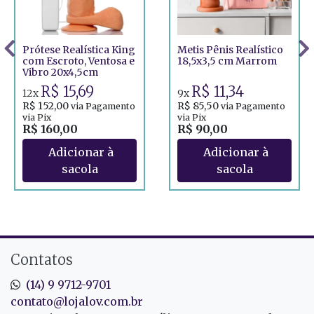
Prótese Realística King
Metis Pênis Realístico
com Escroto, Ventosa e
18,5x3,5 cm Marrom
Vibro 20x4,5cm
R$ 15,69
R$ 11,34
12x
9x
R$ 152,00
R$ 85,50
via Pagamento
via Pagamento
via Pix
via Pix
R$ 160,00
R$ 90,00
Contatos
(14) 9 9712-9701
contato@lojalov.com.br