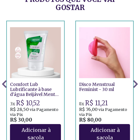
GOSTAR
Comfort Lub
Disco Menstrual
Lubrificante à base
Feminist - 30 ml
d'água Beijável Menta -
120g
R$ 10,52
R$ 11,21
3x
8x
R$ 28,50
R$ 76,00
via Pagamento
via Pagamento
via Pix
via Pix
R$ 30,00
R$ 80,00