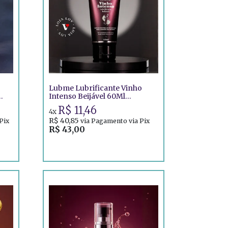
Lubme Lubrificante Vinho
Intenso Beijável 60Ml
Provoke-Me
R$ 11,46
4x
R$ 40,85
Pix
via Pagamento via Pix
R$ 43,00