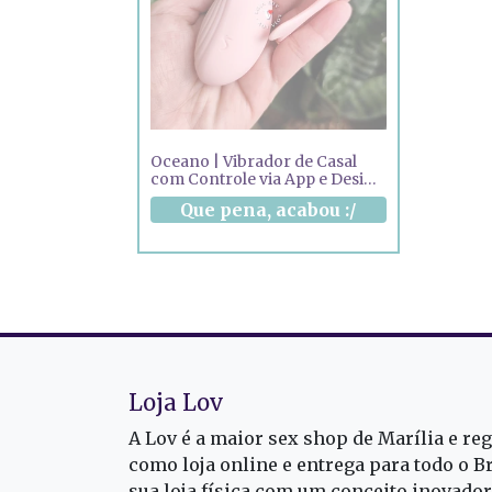
Oceano | Vibrador de Casal
com Controle via App e Design
Ergonômico
Loja Lov
A Lov é a maior sex shop de Marília e re
como loja online e entrega para todo o B
sua loja física com um conceito inovado