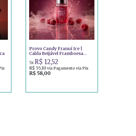
Provo Candy Franuí Ice |
ca
Calda Beijável Framboesa
Refrescante
R$ 12,52
5x
R$ 55,10
Pix
via Pagamento via Pix
R$ 58,00