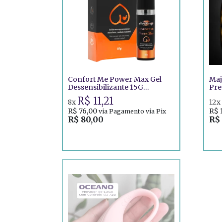
Confort Me Power Max Gel
Maj
Dessensibilizante 15G
Pre
Provoke-Me
Ine
R$ 11,21
8x
12x
R$ 76,00
R$ 
via Pagamento via Pix
R$ 80,00
R$