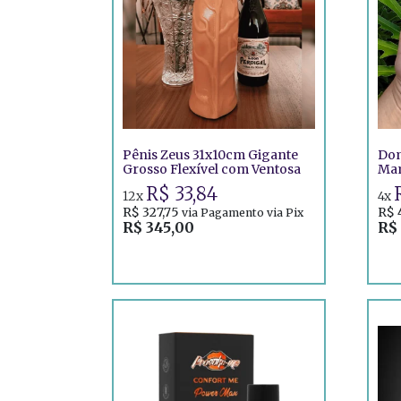
Pênis Zeus 31x10cm Gigante
Dom
Grosso Flexível com Ventosa
Mam
Imp
R$ 33,84
12x
4x
R$ 327,75
R$ 
via Pagamento via Pix
R$ 345,00
R$