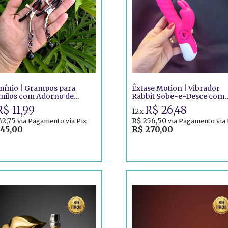
ínio | Grampos para
Êxtase Motion | Vibrador
ilos com Adorno de
Rabbit Sobe-e-Desce com
acto
Motor Duplo
R$ 11,99
R$ 26,48
12x
42,75
R$ 256,50
via Pagamento via Pix
via Pagamento via 
 45,00
R$ 270,00