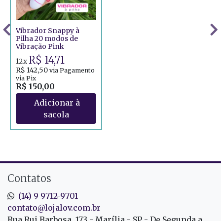
Vibrador Snappy à
Pilha 20 modos de
Vibração Pink
R$ 14,71
12x
R$ 142,50
via Pagamento
via Pix
R$ 150,00
Contatos
(14) 9 9712-9701
contato@lojalov.com.br
Rua Rui Barbosa, 173 - Marília - SP - De Segunda a