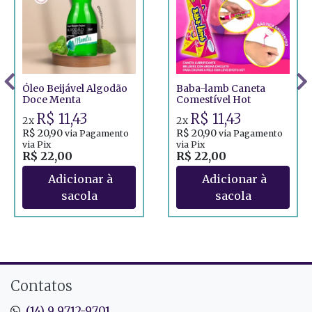
Óleo Beijável Algodão
Baba-lamb Caneta
Doce Menta
Comestível Hot
R$ 11,43
R$ 11,43
2x
2x
R$ 20,90
R$ 20,90
via Pagamento
via Pagamento
via Pix
via Pix
R$ 22,00
R$ 22,00
Contatos
(14) 9 9712-9701