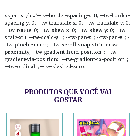
<span style="--tw-border-spacing-x: 0; --tw-border-
spacing-y: 0; --tw-translate-x: 0; --tw-translate-y: 0;
--tw-rotate: 0; --tw-skew-x: 0; --tw-skew-y: 0; --tw-
scale-x: 1; --tw-scale-y: 1; --tw-pan-x: ; --tw-pan-y: ; -
-tw-pinch-zoom: ; --tw-scroll-snap-strictness:
proximity; --tw-gradient-from-position: ; --tw-
gradient-via-position: ; --tw-gradient-to-position: ;
--tw-ordinal: ; --tw-slashed-zero: ;
PRODUTOS QUE VOCÊ VAI
GOSTAR