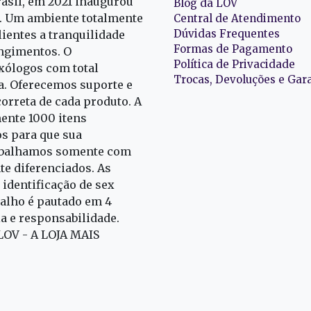
rasil, em 2021 inaugurou
Blog da LOV
r. Um ambiente totalmente
Central de Atendimento
Dúvidas Frequentes
ientes a tranquilidade
Formas de Pagamento
ngimentos. O
Política de Privacidade
exólogos com total
Trocas, Devoluções e Gar
oa. Oferecemos suporte e
correta de cada produto. A
nte 1000 itens
s para que sua
rabalhamos somente com
e diferenciados. As
identificação de sex
alho é pautado em 4
ia e responsabilidade.
 LOV - A LOJA MAIS