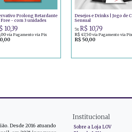
rvativo Prolong Retardante
Desejos e Drinks | Jogo de C
 Free - com 3 unidades
Sensual
$ 10,39
R$ 10,79
5x
,00
R$ 47,50
via Pagamento via Pix
via Pagamento via Pi
0,00
R$ 50,00
Institucional
gião. Desde 2016 atuando
Sobre a Loja LOV