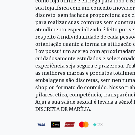
como loja online e entrega para todo o B
sua loja física com um conceito inovado
discreto, sem fachada proporciona aos cl
para realizar suas compras sem constra
atendimento especializado é feito por s
respeito à individualidade de cada pess
orientação quanto a forma de utilização 
Lov possui um acervo com aproximadame
cuidadosamente estudados e selecionado
experiência seja segura e prazerosa. T
as melhores marcas e produtos totalment
embalagens são discretas, sem nenhuma 
shop ou formato do conteúdo. Nosso trab
pilares: ética, competência, transparênc
Aqui a sua saúde sexual é levada a sério!
DISCRETA DE MARÍLIA.