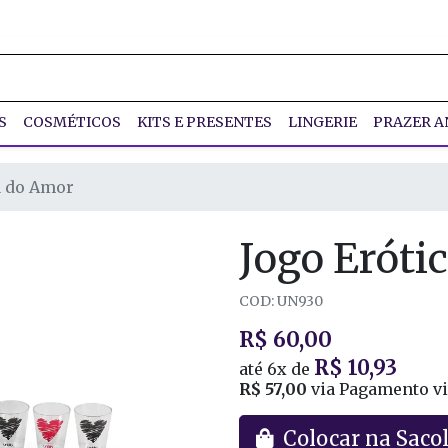
S
COSMÉTICOS
KITS E PRESENTES
LINGERIE
PRAZER A
a do Amor
Jogo Eróti
COD: UN930
R$ 60,00
R$ 10,93
até
6x
de
R$ 57,00
via Pagamento vi
Colocar na Saco