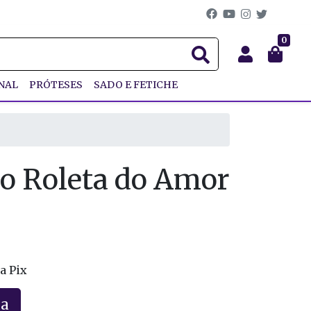
0
NAL
PRÓTESES
SADO E FETICHE
co Roleta do Amor
a Pix
la