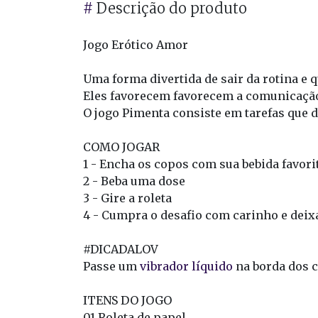
#
Descrição do produto
Jogo Erótico Amor
Uma forma divertida de sair da rotina e q
Eles favorecem favorecem a comunicação 
O jogo Pimenta consiste em tarefas que
COMO JOGAR
1 - Encha os copos com sua bebida favorit
2 - Beba uma dose
3 - Gire a roleta
4 - Cumpra o desafio com carinho e deixa 
#DICADALOV
Passe um
vibrador líquido
na borda dos c
ITENS DO JOGO
01 Roleta de papel