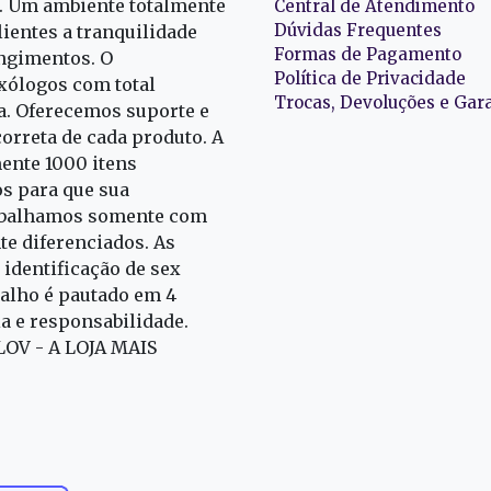
r. Um ambiente totalmente
Central de Atendimento
Dúvidas Frequentes
ientes a tranquilidade
Formas de Pagamento
ngimentos. O
Política de Privacidade
exólogos com total
Trocas, Devoluções e Gar
oa. Oferecemos suporte e
correta de cada produto. A
nte 1000 itens
s para que sua
rabalhamos somente com
e diferenciados. As
identificação de sex
alho é pautado em 4
ia e responsabilidade.
 LOV - A LOJA MAIS