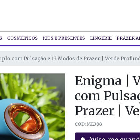
S
COSMÉTICOS
KITS E PRESENTES
LINGERIE
PRAZER A
uplo com Pulsação e 13 Modos de Prazer | Verde Profun
Enigma | V
com Pulsaç
Prazer | V
COD: ME388
Avise-me quand