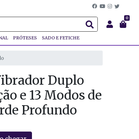
0
NAL
PRÓTESES
SADO E FETICHE
do
ibrador Duplo
ão e 13 Modos de
erde Profundo
o chegar