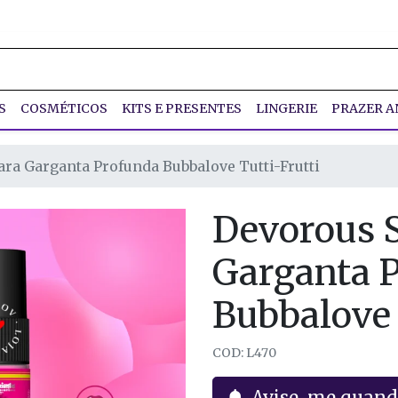
S
COSMÉTICOS
KITS E PRESENTES
LINGERIE
PRAZER A
ra Garganta Profunda Bubbalove Tutti-Frutti
Devorous 
Garganta 
Bubbalove 
COD: L470
Avise-me quand