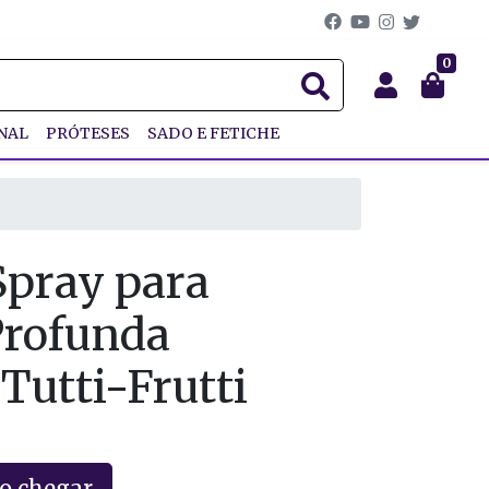
0
NAL
PRÓTESES
SADO E FETICHE
Spray para
Profunda
Tutti-Frutti
o chegar