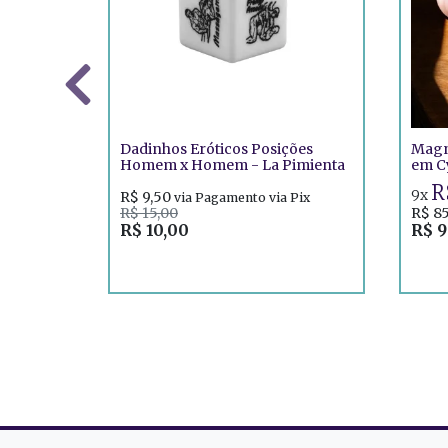
Dadinhos Eróticos Posições
Magn
Homem x Homem - La Pimienta
em C
R
9x
R$ 9,50
via Pagamento via Pix
R$ 15,00
R$ 8
R$ 10,00
R$ 9