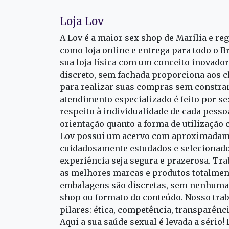
Loja Lov
A Lov é a maior sex shop de Marília e re
como loja online e entrega para todo o B
sua loja física com um conceito inovado
discreto, sem fachada proporciona aos cl
para realizar suas compras sem constra
atendimento especializado é feito por s
respeito à individualidade de cada pess
orientação quanto a forma de utilização 
Lov possui um acervo com aproximadame
cuidadosamente estudados e selecionado
experiência seja segura e prazerosa. T
as melhores marcas e produtos totalment
embalagens são discretas, sem nenhuma 
shop ou formato do conteúdo. Nosso trab
pilares: ética, competência, transparênc
Aqui a sua saúde sexual é levada a sério!