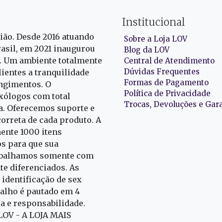
Institucional
gião. Desde 2016 atuando
Sobre a Loja LOV
rasil, em 2021 inaugurou
Blog da LOV
r. Um ambiente totalmente
Central de Atendimento
Dúvidas Frequentes
ientes a tranquilidade
Formas de Pagamento
ngimentos. O
Política de Privacidade
exólogos com total
Trocas, Devoluções e Gar
oa. Oferecemos suporte e
correta de cada produto. A
nte 1000 itens
s para que sua
rabalhamos somente com
e diferenciados. As
identificação de sex
alho é pautado em 4
ia e responsabilidade.
 LOV - A LOJA MAIS