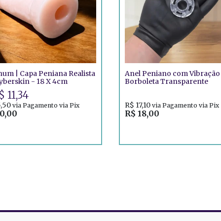
um | Capa Peniana Realista
Anel Peniano com Vibração
yberskin - 18 X 4cm
Borboleta Transparente
$ 11,34
5,50
R$ 17,10
via Pagamento via Pix
via Pagamento via Pix
0,00
R$ 18,00