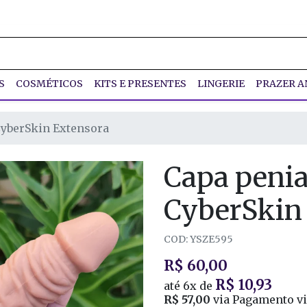
S
COSMÉTICOS
KITS E PRESENTES
LINGERIE
PRAZER A
yberSkin Extensora
Capa peni
CyberSkin
COD: YSZE595
R$ 60,00
R$ 10,93
até
6x
de
R$ 57,00
via Pagamento vi