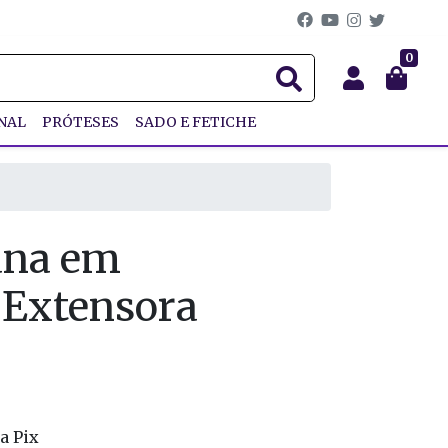
0
NAL
PRÓTESES
SADO E FETICHE
ana em
 Extensora
a Pix