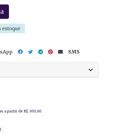
la
 estoque
tsApp
SMS
r