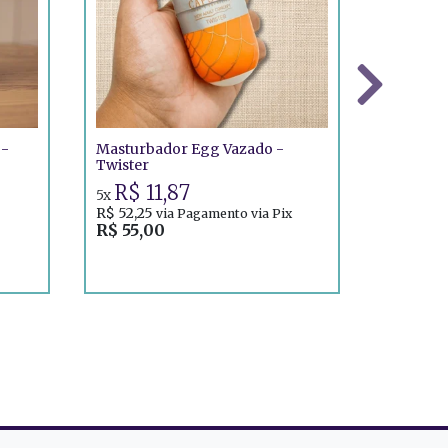
Trio Perfo
 -
Masturbador Egg Vazado -
Penianos 
Twister
R$ 15,00
R$ 11,87
5x
R$ 52,25
via Pagamento via Pix
R$ 55,00