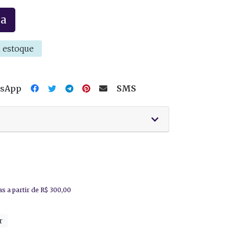
la
 estoque
tsApp
SMS
r