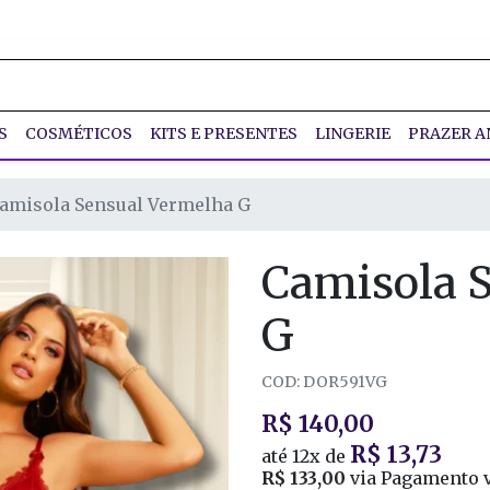
S
COSMÉTICOS
KITS E PRESENTES
LINGERIE
PRAZER A
amisola Sensual Vermelha G
Camisola 
G
COD: DOR591VG
R$ 140,00
R$ 13,73
até
12x
de
R$ 133,00
via Pagamento v