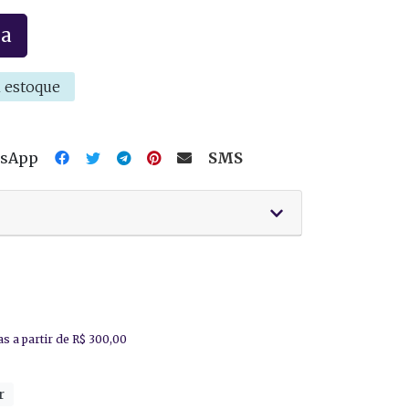
la
 estoque
tsApp
SMS
r