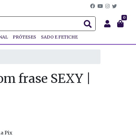
0
NAL
PRÓTESES
SADO E FETICHE
om frase SEXY |
a Pix