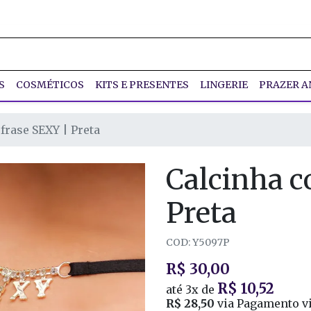
S
COSMÉTICOS
KITS E PRESENTES
LINGERIE
PRAZER A
frase SEXY | Preta
Calcinha c
Preta
COD: Y5097P
R$ 30,00
R$ 10,52
até
3x
de
R$ 28,50
via Pagamento vi