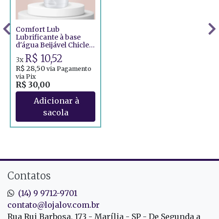
Comfort Lub
Lubrificante à base
d'água Beijável Chiclete
- 120g
R$ 10,52
3x
R$ 28,50
via Pagamento
via Pix
R$ 30,00
Contatos
(14) 9 9712-9701
contato@lojalov.com.br
Rua Rui Barbosa, 173 - Marília - SP - De Segunda a